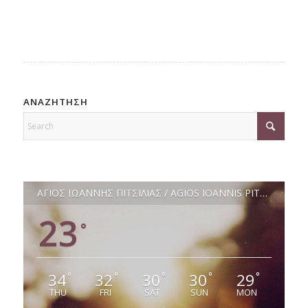
ΑΝΑΖΗΤΗΣΗ
ΑΓΙΟΣ ΙΩΑΝΝΗΣ ΠΙΤΣΙΛΙΑΣ / AGIOS IOANNIS PITSILIAS
23
°
34
32
30
30
29
°
°
°
°
°
THU
FRI
SAT
SUN
MON