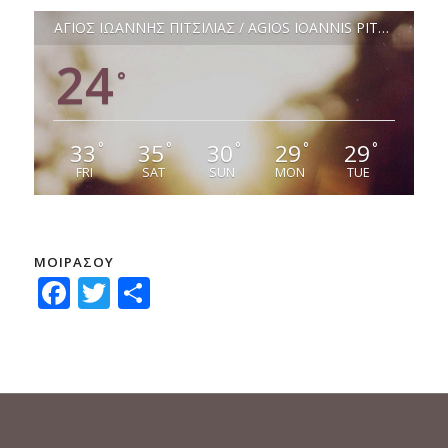
ΑΓΙΟΣ ΙΩΑΝΝΗΣ ΠΙΤΣΙΛΙΑΣ / AGIOS IOANNIS PITSILIAS
24
°
33
35
30
29
29
°
°
°
°
°
FRI
SAT
SUN
MON
TUE
ΜΟΙΡΑΣΟΥ
Facebook
Twitter
Μοιραστείτε