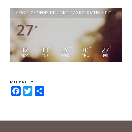
ΑΓΙΟΣ ΙΩΑΝΝΗΣ ΠΙΤΣΙΛΙΑΣ / AGIOS IOANNIS PITSILIAS
27
°
32
33
29
30
27
°
°
°
°
°
MON
TUE
WED
THU
FRI
ΜΟΙΡΑΣΟΥ
Facebook
Twitter
Μοιραστείτε