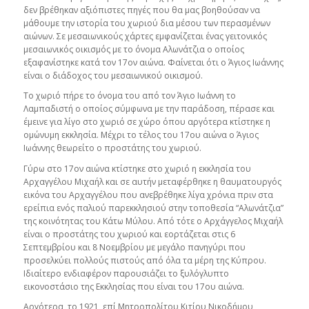
δεν βρέθηκαν αξιόπιστες πηγές που θα μας βοηθούσαν να
μάθουμε την ιστορία του χωριού δια μέσου των περασμένων
αιώνων. Σε μεσαιωνικούς χάρτες εμφανίζεται ένας γειτονικός
μεσαιωνικός οικισμός με το όνομα Αλωνάτζια ο οποίος
εξαφανίστηκε κατά τον 17ον αιώνα. Φαίνεται ότι ο Άγιος Ιωάννης
είναι ο διάδοχος του μεσαιωνικού οικισμού.
Το χωριό πήρε το όνομα του από τον Άγιο Ιωάννη το
Λαμπαδιστή ο οποίος σύμφωνα με την παράδοση, πέρασε και
έμεινε για λίγο στο χωριό σε χώρο όπου αργότερα κτίστηκε η
ομώνυμη εκκλησία. Μέχρι το τέλος του 17ου αιώνα ο Άγιος
Ιωάννης θεωρείτο ο προστάτης του χωριού.
Γύρω στο 17ον αιώνα κτίστηκε στο χωριό η εκκλησία του
Αρχαγγέλου Μιχαήλ και σε αυτήν μεταφέρθηκε η θαυματουργός
εικόνα του Αρχαγγέλου που ανεβρέθηκε λίγα χρόνια πριν στα
ερείπια ενός παλιού παρεκκλησιού στην τοποθεσία “Αλωνάτζια”
της κοινότητας του Κάτω Μύλου. Από τότε ο Αρχάγγελος Μιχαήλ
είναι ο προστάτης του χωριού και εορτάζεται στις 6
Σεπτεμβρίου και 8 Νοεμβρίου με μεγάλο πανηγύρι που
προσελκύει πολλούς πιστούς από όλα τα μέρη της Κύπρου.
Ιδιαίτερο ενδιαφέρον παρουσιάζει το ξυλόγλυπτο
εικονοστάσιο της Εκκλησίας που είναι του 17ου αιώνα.
Αργότερα, το 1921, επί Μητροπολίτου Κιτίου Νικοδήμου