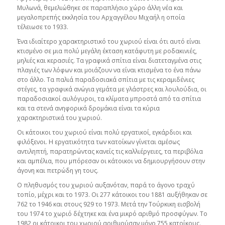
Μυλωνά, θεμελιώθηκε σε παραπλήσιο χώρο άλλη νέα και
μεγαλοπρεπής εκκλησία του Αρχαγγέλου Μιχαήλ η οποία
τέλειωσε το 1933.
Ένα ιδιαίτερο χαρακτηριστικό του χωριού είναι ότι αυτό είναι
κτισμένο σε μια πολύ μεγάλη έκταση κατάφυτη με ροδακινιές,
μηλιές και κερασιές. Τα γραφικά σπίτια είναι διατεταγμένα στις
πλαγιές των λόφων και μοιάζουν να είναι κτισμένα το ένα πάνω
στο άλλο. Τα παλιά παραδοσιακά σπίτια με τις κεραμιδένιες
στέγες, τα γραφικά ανώγια γεμάτα με γλάστρες και λουλούδια, οι
παραδοσιακοί αυλόγυροι, τα κλίματα μπροστά από τα σπίτια
και τα στενά ανηφορικά δρομάκια είναι τα κύρια
χαρακτηριστικά του χωριού.
Οι κάτοικοι του χωριού είναι πολύ εργατικοί, εγκάρδιοι και
φιλόξενοι. Η εργατικότητα των κατοίκων γίνεται αμέσως
αντιληπτή, παρατηρώντας κανείς τις καλλιέργειες, τα περιβόλια
και αμπέλια, που μπόρεσαν οι κάτοικοι να δημιουργήσουν στην
άγονη και πετρώδη γη τους.
Ο πληθυσμός του χωριού αυξανόταν, παρά το άγονο τραχύ
τοπίο, μέχρι και το 1973. Οι 277 κάτοικοι του 1881 αυξήθηκαν σε
762 το 1946 και στους 929 το 1973. Μετά την Τούρκικη εισβολή
του 1974 το χωριό δέχτηκε και ένα μικρό αριθμό προσφύγων. Το
1982 οι κάτοικοι του χωριού αριθμούσαν μόνο 755 κατοίκους.