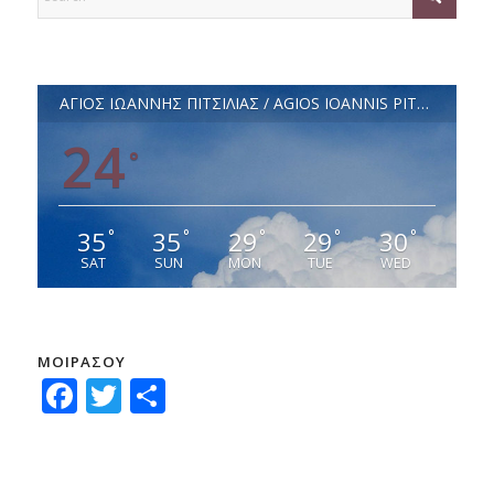
ΑΓΙΟΣ ΙΩΑΝΝΗΣ ΠΙΤΣΙΛΙΑΣ / AGIOS IOANNIS PITSILIAS
24
°
35
35
29
29
30
°
°
°
°
°
SAT
SUN
MON
TUE
WED
ΜΟΙΡΑΣΟΥ
Facebook
Twitter
Μοιραστείτε