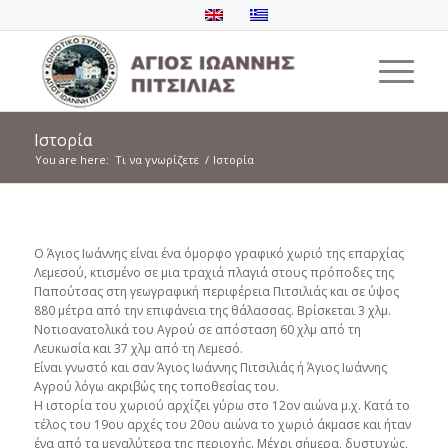
Ιστορία
You are here:
Τι να γνωρίζετε
/
Ιστορία
Ο Άγιος Ιωάννης είναι ένα όμορφο γραφικό χωριό της επαρχίας
Λεμεσού, κτισμένο σε μια τραχιά πλαγιά στους πρόποδες της
Παπούτσας στη γεωγραφική περιφέρεια Πιτσιλιάς και σε ύψος
880 μέτρα από την επιφάνεια της θάλασσας. Βρίσκεται 3 χλμ.
Νοτιοανατολικά του Αγρού σε απόσταση 60 χλμ από τη
Λευκωσία και 37 χλμ από τη Λεμεσό.
Είναι γνωστό και σαν Άγιος Ιωάννης Πιτσιλιάς ή Άγιος Ιωάννης
Αγρού λόγω ακριβώς της τοποθεσίας του.
Η ιστορία του χωριού αρχίζει γύρω στο 12ον αιώνα μ.χ. Κατά το
τέλος του 19ου αρχές του 20ου αιώνα το χωριό άκμασε και ήταν
ένα από τα μεγαλύτερα της περιοχής. Μέχρι σήμερα, δυστυχώς,