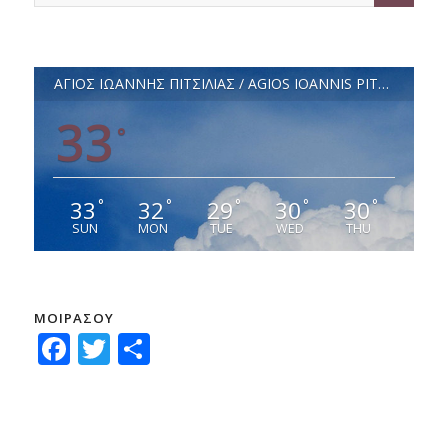
ΑΓΙΟΣ ΙΩΑΝΝΗΣ ΠΙΤΣΙΛΙΑΣ / AGIOS IOANNIS PITSILIAS
33
°
33
32
29
30
30
°
°
°
°
°
SUN
MON
TUE
WED
THU
ΜΟΙΡΑΣΟΥ
Facebook
Twitter
Μοιραστείτε