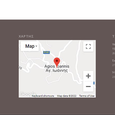
ΧΑΡΤΗΣ
Τ
Υ
1
28
Έ
27
Ή
23