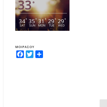
33
°
34
35
31
29
29
°
°
°
°
°
SAT
SUN
MON
TUE
WED
ΜΟΙΡΑΣΟΥ
Facebook
Twitter
Μοιραστείτε