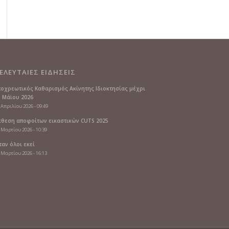
ΕΛΕΥΤΑΙΕΣ ΕΙΔΗΣΕΙΣ
ποχρεωτικός Καθαρισμός Ακίνητης Ιδιοκτησίας μέχρι
5 Μάϊου 2026
 Απριλίου 2026 - 09:49
κθεση αποφοίτων εικαστικών CUTS 2025
 Μαρτίου 2026 - 10:39
ταν όλοι εκεί
 Μαρτίου 2026 - 16:13